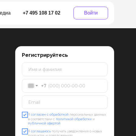
едиа
+7 495 108 17 02
Войти
Регистрируйтесь
+7
Я
согласен с обработкой
персональных данных
в соответствии с
политикой обработки
и
публичной офертой
Я
соглашаюсь
получать уведомления о новых
продуктах и предложениях