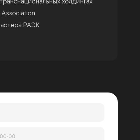
х транснациональных холдингах
 Association
кластера РАЭК