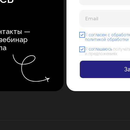
нтакты —
Я
согласен с обработ
 вебинар
политикой обработки
ла
Я
соглашаюсь
получать
и предложениях
З