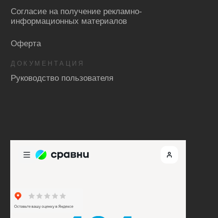
© 2019-2025 ООО «Диджитал Скиллс».
Все права защищены
This site is protected by reCAPTCHA and the
Google
Privacy Policy
and
Terms of Service
apply.
Сайт Минобрнауки России
Сайт Минпросвещения России
Стоимость использования программного обеспечения
рассчитывается индивидуально по запросу на
info@mosdigitals.ru
Способ распространения программного обеспечения:
интернет – Сервис (SAAS)
ООО «ДИДЖИТАЛ СКИЛЛС» осуществляет
деятельность в сфере информационных
технологий. Согласно Приказу Минцифры
от 08.10.22 следующие виды деятельности (код):
16.01